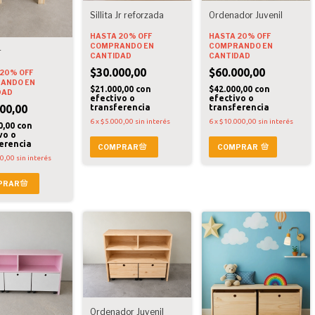
Sillita Jr reforzada
Ordenador Juvenil
HASTA 20% OFF
HASTA 20% OFF
COMPRANDO EN
COMPRANDO EN
r
CANTIDAD
CANTIDAD
$30.000,00
$60.000,00
20% OFF
ANDO EN
$21.000,00
con
$42.000,00
con
DAD
efectivo o
efectivo o
00,00
transferencia
transferencia
6
x
$5.000,00
sin interés
6
x
$10.000,00
sin interés
0,00
con
vo o
erencia
COMPRAR
00,00
sin interés
Ordenador Juvenil