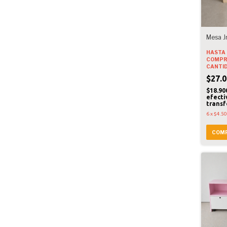
Mesa J
HASTA 
COMPR
CANTI
$27.0
$18.90
efecti
transf
6
x
$4.5