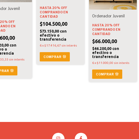
HASTA 20% OFF
dor Juvenil
COMPRANDO EN
Ordenador Juvenil
CANTIDAD
20% OFF
$104.500,00
HASTA 20% OFF
ANDO EN
COMPRANDO EN
DAD
$73.150,00
con
CANTIDAD
efectivo o
600,00
transferencia
$66.000,00
20,00
con
6
x
$17.416,67
sin interés
$46.200,00
con
vo o
efectivo o
erencia
transferencia
COMPRAR
933,33
sin interés
6
x
$11.000,00
sin interés
PRAR
COMPRAR