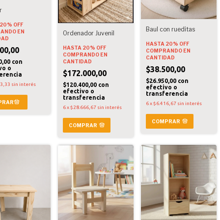
r
20% OFF
Baul con rueditas
ANDO EN
Ordenador Juvenil
DAD
HASTA 20% OFF
HASTA 20% OFF
00,00
COMPRANDO EN
COMPRANDO EN
CANTIDAD
0,00
con
CANTIDAD
vo o
$38.500,00
$172.000,00
erencia
$26.950,00
con
33,33
sin interés
$120.400,00
con
efectivo o
efectivo o
transferencia
transferencia
6
x
$6.416,67
sin interés
6
x
$28.666,67
sin interés
COMPRAR
COMPRAR