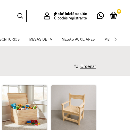
0
¡Hola!
Iniciá sesión
O podés registrarte
SCRITORIOS
MESAS DE TV
MESAS AUXILIARES
MESAS
LI
Ordenar