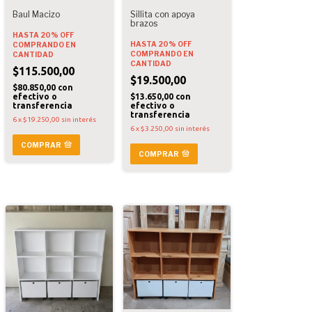
Baul Macizo
Sillita con apoya
brazos
HASTA 20% OFF
HASTA 20% OFF
COMPRANDO EN
COMPRANDO EN
CANTIDAD
CANTIDAD
$115.500,00
$19.500,00
$80.850,00
con
efectivo o
$13.650,00
con
transferencia
efectivo o
transferencia
6
x
$19.250,00
sin interés
6
x
$3.250,00
sin interés
COMPRAR
COMPRAR