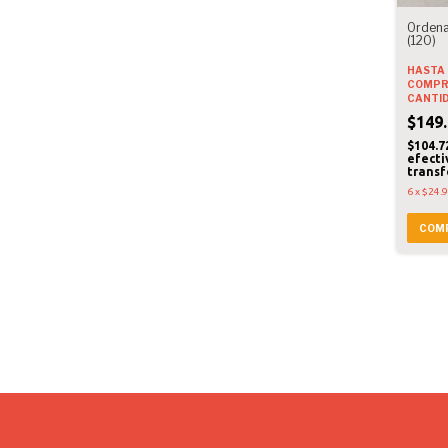
Ordena
(120)
HASTA 
COMPR
CANTI
$149.
$104.7
efecti
transf
6
x
$24.
COM