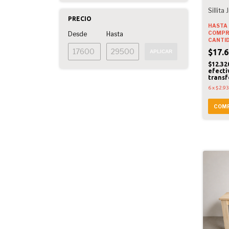
Sillita J
PRECIO
HASTA 
COMPR
Desde
Hasta
CANTI
$17.6
APLICAR
$12.32
efecti
transf
6
x
$2.9