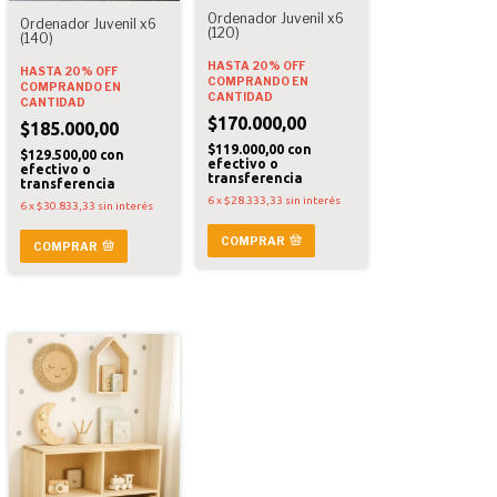
Ordenador Juvenil x6
Ordenador Juvenil x6
(120)
(140)
HASTA 20% OFF
HASTA 20% OFF
COMPRANDO EN
COMPRANDO EN
CANTIDAD
CANTIDAD
$170.000,00
$185.000,00
$119.000,00
con
$129.500,00
con
efectivo o
efectivo o
transferencia
transferencia
6
x
$28.333,33
sin interés
6
x
$30.833,33
sin interés
COMPRAR
COMPRAR