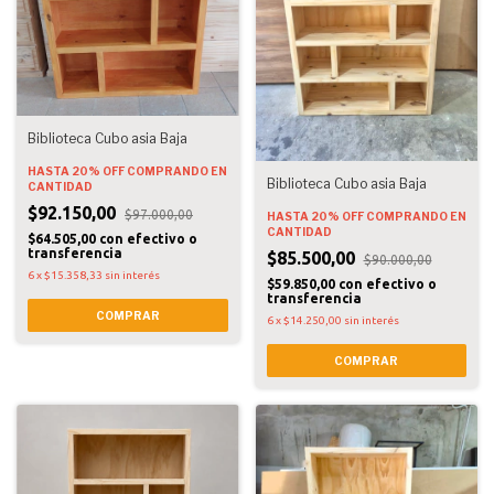
Biblioteca Cubo asia Baja
HASTA 20% OFF
COMPRANDO EN
Biblioteca Cubo asia Baja
CANTIDAD
$92.150,00
$97.000,00
HASTA 20% OFF
COMPRANDO EN
CANTIDAD
$64.505,00
con
efectivo o
transferencia
$85.500,00
$90.000,00
6
x
$15.358,33
sin interés
$59.850,00
con
efectivo o
transferencia
COMPRAR
6
x
$14.250,00
sin interés
COMPRAR