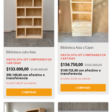
Biblioteca Asia c/Cajon
Biblioteca cubo Asia
HASTA 20% OFF
COMPRANDO EN
CANTIDAD
HASTA 20% OFF
COMPRANDO EN
CANTIDAD
$156.750,00
$165.000,00
$133.000,00
$140.000,00
$109.725,00
con
efectivo o
transferencia
$93.100,00
con
efectivo o
transferencia
6
x
$26.125,00
sin interés
6
x
$22.166,67
sin interés
COMPRAR
COMPRAR