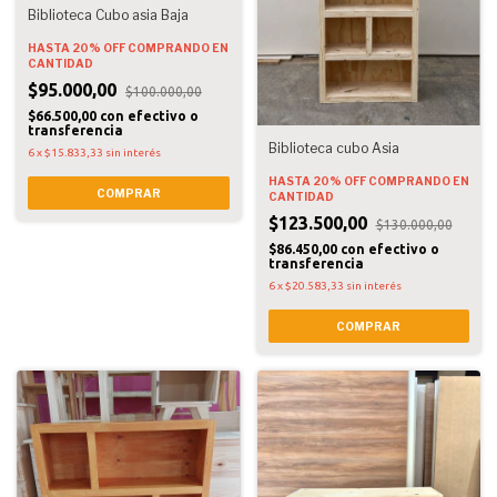
Biblioteca Cubo asia Baja
HASTA 20% OFF
COMPRANDO EN
CANTIDAD
$95.000,00
$100.000,00
$66.500,00
con
efectivo o
transferencia
Biblioteca cubo Asia
6
x
$15.833,33
sin interés
HASTA 20% OFF
COMPRANDO EN
COMPRAR
CANTIDAD
$123.500,00
$130.000,00
$86.450,00
con
efectivo o
transferencia
6
x
$20.583,33
sin interés
COMPRAR