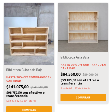
Biblioteca Asia Baja
HASTA 20% OFF
COMPRANDO EN
CANTIDAD
Biblioteca Cubo asia Baja
$84.550,00
$89.000,00
HASTA 20% OFF
COMPRANDO EN
$59.185,00
con
efectivo o
CANTIDAD
transferencia
$141.075,00
$148.500,00
6
x
$14.091,67
sin interés
$98.752,50
con
efectivo o
transferencia
COMPRAR
6
x
$23.512,50
sin interés
COMPRAR