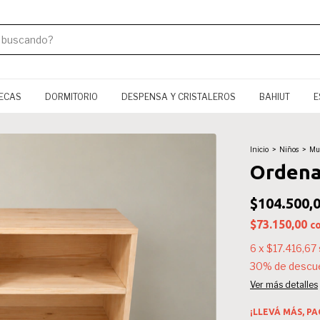
TECAS
DORMITORIO
DESPENSA Y CRISTALEROS
BAHIUT
E
Inicio
>
Niños
>
Mue
Ordena
$104.500,
$73.150,00
c
6
x
$17.416,67
30% de descu
Ver más detalles
¡LLEVÁ MÁS, P