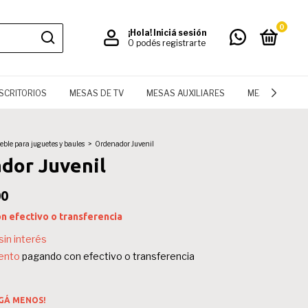
0
¡Hola!
Iniciá sesión
O podés registrarte
SCRITORIOS
MESAS DE TV
MESAS AUXILIARES
MESAS
LI
ble para juguetes y baules
>
Ordenador Juvenil
dor Juvenil
00
on
efectivo o transferencia
sin interés
ento
pagando con efectivo o transferencia
AGÁ MENOS!