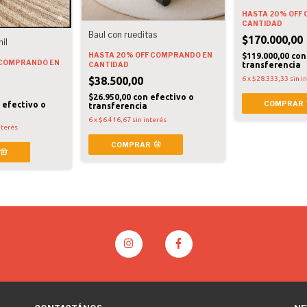
HASTA 20% OFF
CANTIDAD
Baul con rueditas
$170.000,00
il
HASTA 20% OFF
COMPRANDO EN
$119.000,00
con
COMPRANDO EN
transferencia
CANTIDAD
6
x
$28.333,33
sin i
$38.500,00
$26.950,00
con
efectivo o
COMPRAR
n
efectivo o
transferencia
6
x
$6.416,67
sin interés
nterés
COMPRAR