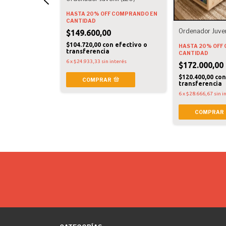
HASTA 20% OFF
COMPRANDO EN
nil
CANTIDAD
COMPRANDO EN
Ordenador Juven
$149.600,00
$104.720,00
con
efectivo o
HASTA 20% OFF
transferencia
CANTIDAD
efectivo o
6
x
$24.933,33
sin interés
$172.000,00
$120.400,00
co
interés
COMPRAR
transferencia
6
x
$28.666,67
sin i
COMPRAR