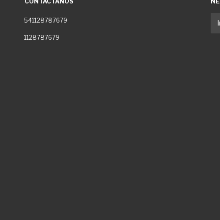
CONTACTÁNOS
NE
541128787679
1128787679