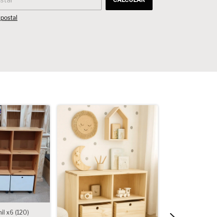
 postal
l x6 (120)