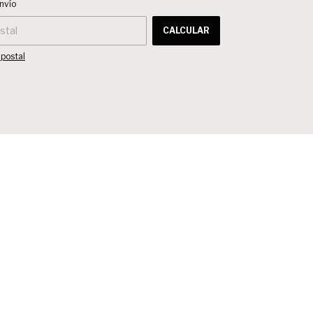
nvío
CALCULAR
 postal