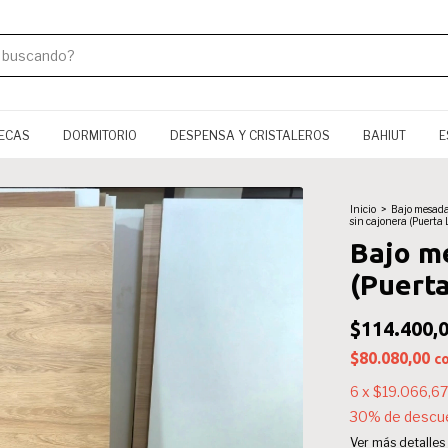
TECAS
DORMITORIO
DESPENSA Y CRISTALEROS
BAHIUT
E
Inicio
>
Bajo mesada
sin cajonera (Puerta 
Bajo m
(Puerta
$114.400,
$80.080,00
c
6
x
$19.066,67
30% de descu
Ver más detalles