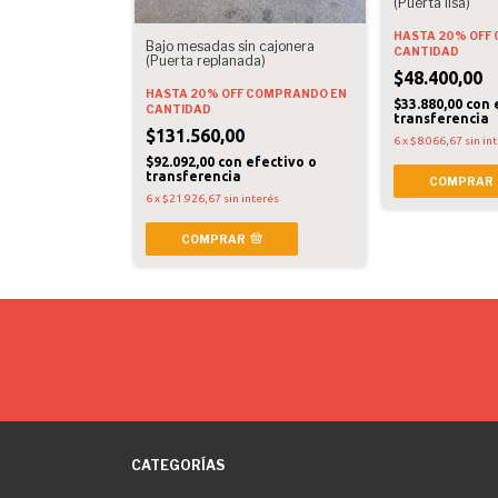
(Puerta lisa)
HASTA 20% OFF
Bajo mesadas sin cajonera
CANTIDAD
(Puerta replanada)
$48.400,00
HASTA 20% OFF
COMPRANDO EN
$33.880,00
con
CANTIDAD
transferencia
$131.560,00
6
x
$8.066,67
sin in
$92.092,00
con
efectivo o
transferencia
COMPRAR
6
x
$21.926,67
sin interés
COMPRAR
CATEGORÍAS