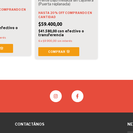
Frente bajo mesada sin cajonera
(Puerta replanada)
COMPRANDO EN
HASTA 20% OFF
COMPRANDO EN
CANTIDAD
$59.400,00
efectivo o
$41.580,00
con
efectivo o
transferencia
terés
6
x
$9.900,00
sin interés
COMPRAR
CONTACTÁNOS
NE