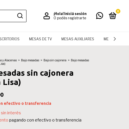
0
¡Hola!
Iniciá sesión
O podés registrarte
SCRITORIOS
MESAS DE TV
MESAS AUXILIARES
MESAS
LI
s y Alacenas
>
Bajo mesadas
>
Bajo sin cajonera
>
Bajo mesadas
Lisa)
esadas sin cajonera
 Lisa)
00
on
efectivo o transferencia
sin interés
ento
pagando con efectivo o transferencia